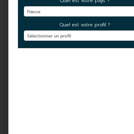
Quel est votre pays ?
FILTRES AVANCÉS
TYPE DE GESTION
Quel est votre profil ?
CLASSE D'ACTIFS
ZONE GÉOGRAPHIQUE
GÉRANT
DEVISE