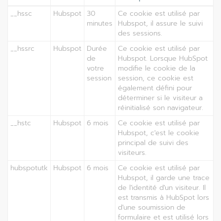
__hssc
Hubspot
30
Ce cookie est utilisé par
minutes
Hubspot, il assure le suivi
des sessions.
__hssrc
Hubspot
Durée
Ce cookie est utilisé par
de
Hubspot. Lorsque HubSpot
votre
modifie le cookie de la
session
session, ce cookie est
également défini pour
déterminer si le visiteur a
réinitialisé son navigateur.
__hstc
Hubspot
6 mois
Ce cookie est utilisé par
Hubspot, c'est le cookie
principal de suivi des
visiteurs.
hubspotutk
Hubspot
6 mois
Ce cookie est utilisé par
Hubspot, il garde une trace
de l'identité d'un visiteur. Il
est transmis à HubSpot lors
d'une soumission de
formulaire et est utilisé lors