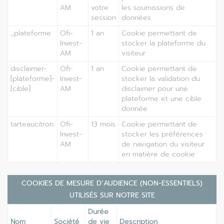
AM
votre
les soumissions de
session
données
_plateforme
Ofi-
1 an
Cookie permettant de
Invest-
stocker la plateforme du
AM
visiteur
disclaimer-
Ofi-
1 an
Cookie permettant de
[plateforme]-
Invest-
stocker la validation du
[cible]
AM
disclaimer pour une
plateforme et une cible
donnée
tarteaucitron
Ofi-
13 mois
Cookie permettant de
Invest-
stocker les préférences
AM
de navigation du visiteur
en matière de cookie
COOKIES DE MESURE D’AUDIENCE (NON-ESSENTIELS)
UTILISÉS SUR NOTRE SITE
Durée
Nom
Société
de vie
Description