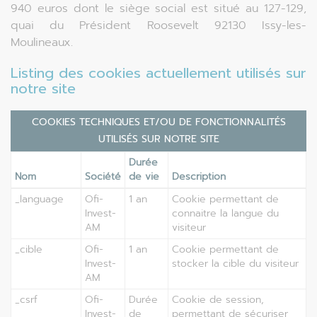
940 euros dont le siège social est situé au 127-129,
quai du Président Roosevelt 92130 Issy-les-
Moulineaux.
Listing des cookies actuellement utilisés sur
notre site
COOKIES TECHNIQUES ET/OU DE FONCTIONNALITÉS
UTILISÉS SUR NOTRE SITE
Durée
Nom
Société
de vie
Description
_language
Ofi-
1 an
Cookie permettant de
Invest-
connaitre la langue du
AM
visiteur
_cible
Ofi-
1 an
Cookie permettant de
Invest-
stocker la cible du visiteur
AM
_csrf
Ofi-
Durée
Cookie de session,
Invest-
de
permettant de sécuriser