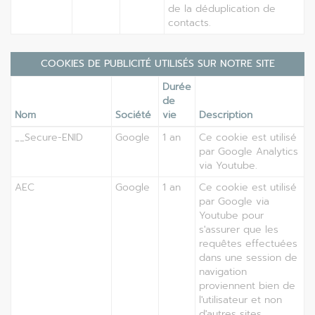
de la déduplication de
contacts.
COOKIES DE PUBLICITÉ UTILISÉS SUR NOTRE SITE
Durée
de
Nom
Société
vie
Description
__Secure-ENID
Google
1 an
Ce cookie est utilisé
par Google Analytics
via Youtube.
AEC
Google
1 an
Ce cookie est utilisé
par Google via
Youtube pour
s'assurer que les
requêtes effectuées
dans une session de
navigation
proviennent bien de
l'utilisateur et non
d'autres sites.