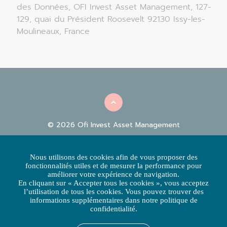
des Données, OFI Invest Asset Management, 127-
129, quai du Président Roosevelt 92130 Issy-les-
Moulineaux, France
© 2026 Ofi Invest Asset Management
INFORMATIONS
|
|
RÉGLEMENTAIRES
FACILITIES
POLITIQUE
Nous utilisons des cookies afin de vous proposer des
|
D'UTILISATION DES COOKIES
POLITIQUE DE PROTECTION
fonctionnalités utiles et de mesurer la performance pour
|
DES DONNÉES
RÉCLAMATIONS CLIENTS
améliorer votre expérience de navigation.
En cliquant sur « Accepter tous les cookies », vous acceptez
ACCESSIBILITÉ : NON CONFORME
l’utilisation de tous les cookies. Vous pouvez trouver des
informations supplémentaires dans notre politique de
L’hébergeur du site est Ofi Invest Asset Management - Ce site internet
est édité par Ofi Invest Asset Management, société de gestion de
confidentialité.
portefeuille
S.A. à Conseil d’Administration au capital de 71 957 490 euros -