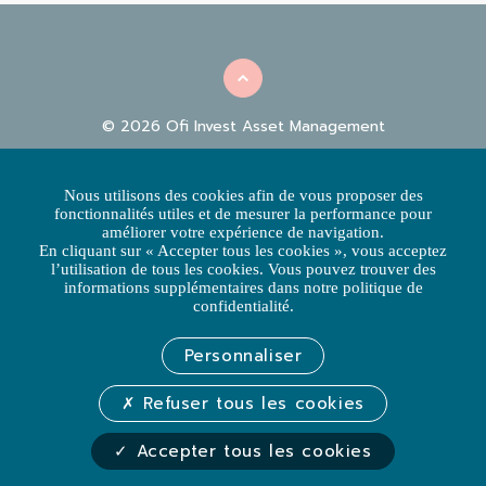
© 2026 Ofi Invest Asset Management
INFORMATIONS
|
|
RÉGLEMENTAIRES
FACILITIES
POLITIQUE
Nous utilisons des cookies afin de vous proposer des
|
D'UTILISATION DES COOKIES
POLITIQUE DE PROTECTION
fonctionnalités utiles et de mesurer la performance pour
|
DES DONNÉES
RÉCLAMATIONS CLIENTS
améliorer votre expérience de navigation.
En cliquant sur « Accepter tous les cookies », vous acceptez
ACCESSIBILITÉ : NON CONFORME
l’utilisation de tous les cookies. Vous pouvez trouver des
informations supplémentaires dans notre politique de
L’hébergeur du site est Ofi Invest Asset Management - Ce site internet
confidentialité.
est édité par Ofi Invest Asset Management, société de gestion de
portefeuille
S.A. à Conseil d’Administration au capital de 71 957 490 euros -
Personnaliser
RCS NANTERRE 384 940 342 – APE 6630 Z – Agrément AMF
n° GP 92012 – TVA intracommunautaire n° FR 51384940342
127-129, quai du Président Roosevelt 92130 Issy-les-Moulineaux -
Refuser tous les cookies
France - Tél. : +33 (0)1 40 68 17 17
Crédit photos : Shutterstock, Adobe Stock, Getty Images
Accepter tous les cookies