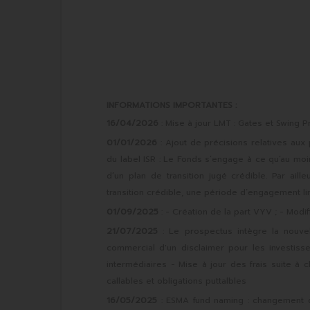
INFORMATIONS IMPORTANTES :
16/04/2026
: Mise à jour LMT : Gates et Swing P
01/01/2026
: Ajout de précisions relatives au
du label ISR : Le Fonds s’engage à ce qu’au mo
d’un plan de transition jugé crédible. Par ai
transition crédible, une période d’engagement li
01/09/2025
: - Création de la part VYV ; - Modi
21/07/2025
: Le prospectus intègre la nouvel
commercial d'un disclaimer pour les investis
intermédiaires - Mise à jour des frais suite à
callables et obligations puttalbles
16/05/2025
: ESMA fund naming : changement d