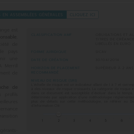
S EN ASSEMBLÉES GÉNÉRALES
CLIQUEZ ICI
ange est
CLASSIFICATION AMF
OBLIGATIONS ET A
onsable
,
TITRES DE CRÉANC
LIBELLÉS EN EURO
ciété de
de pays
FORME JURIDIQUE
SICAV
nir une
DATE DE CRÉATION
30/04/2014
 Merrill
HORIZON DE PLACEMENT
SUPÉRIEUR À 2 ANS
RECOMMANDÉ
ement de
NIVEAU DE RISQUE (SRI)
L’échelle de risque est un indicateur allant de 1 à 7 et corre
oche de
à des niveaux de risque croissants. La catégorie de risque 
dans ce document est susceptible d’évoluer dans le temps. 
 profils
déterminée par application d’une méthodologie réglementair
eilleures
plus de détails sur cette méthodologie, se référer au D
d’Information Clé.
vernance
nsition
1
2
3
4
5
6
érants-