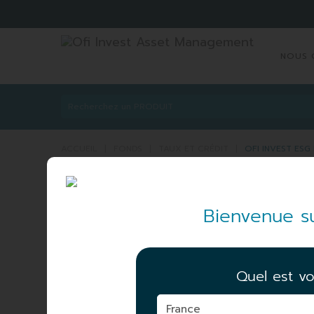
NOUS 
ACCUEIL
|
FONDS
|
TAUX ET CRÉDIT
|
OFI INVEST ESG
OFI INVEST ESG EU
Bienvenue su
CLIMATE FOCUS I
ISIN :
FR0011869
Part
I
Quel est vo