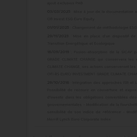
ajout exclusios PAB
03/03/2025
: Mise à jour de la documentation
Ofi Invest ESG Euro Equity
01/01/2025
: Changement de méthodologie ESG et
29/11/2023
: Mise en place d'un dispositif d
Transition Energétique et Ecologique
16/09/2019
: Fusion-absorption de la SICAV
GRADE CLIMATE CHANGE qui conservera les 
CLIMATE CHANGE, ses actions conserveront les 
OFI RS EURO INVESTMENT GRADE CLIMATE CHANG
28/10/2016
: Intégration des approches ISR et L
Possibilité de recourir en couverture et expos
d'investir dans les obligations convertibles dé
gouvernementales - Modification de la fourchett
sensibilité de son indice de référence - Modif
Merrill Lynch Euro Corporate Index.