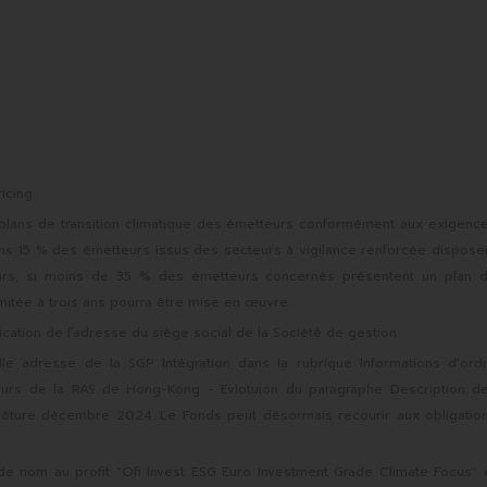
ricing
x plans de transition climatique des émetteurs conformément aux exigenc
ins 15 % des émetteurs issus des secteurs à vigilance renforcée dispose
lleurs, si moins de 35 % des émetteurs concernés présentent un plan 
mitée à trois ans pourra être mise en œuvre.
fication de l’adresse du siège social de la Société de gestion
le adresse de la SGP Intégration dans la rubrique Informations d'ord
seurs de la RAS de Hong-Kong - Evlotuion du paragraphe Description d
 clôture décembre 2024. Le Fonds peut désormais recourir aux obligatio
e nom au profit "Ofi Invest ESG Euro Investment Grade Climate Focus" 