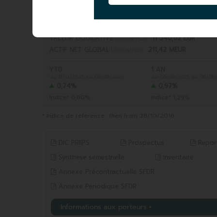
VALEUR LIQUIDATIVE
|
11 540,62 EUR
06/08/2026
ACTIF NET GLOBAL
|
211,42 MEUR
06/08/2026
YTD
1 AN
du 31/12/2025 au 06/08/2026
du 06/08/2025 au 06/08
0,74%
0,97%
Indice* 0,80%
Indice* 1,29%
* Indice de référence : then from 28/10/2016
DIC PRIIPS
Prospectus
Repor
Synthèse semestrielle
Inventaire
Annexe Précontractuelle SFDR
Annexe Périodique SFDR
Informations aux porteurs