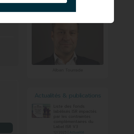
Arthur Marini
Alban Tourrade
Actualités & publications
Liste des fonds
labélisés ISR impactés
par les contraintes
complémentaires du
Label ISR V3
12/2025 |
Actualité