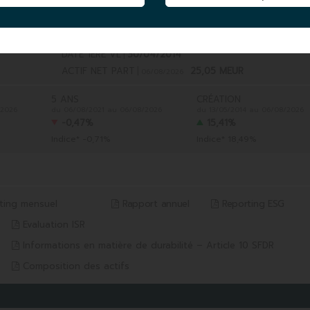
DATE 1ÈRE VL
|
30/04/2014
ACTIF NET PART
|
25,05 MEUR
06/08/2026
5 ANS
CRÉATION
/2026
du 06/08/2021 au 06/08/2026
du 13/05/2014 au 06/08/2026
-0,47%
15,41%
Indice* -0,71%
Indice* 18,49%
ting mensuel
Rapport annuel
Reporting ESG
Evaluation ISR
Informations en matière de durabilité – Article 10 SFDR
Composition des actifs