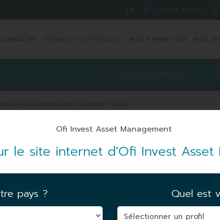
█
█
EN
ESPACE CLIENT
CONNAÎTRE
FINANCE RESPONSABLE
NOS EXPERTISES
NOS SE
 EURO INVESTMENT GRADE CLIMATE FOCUS I
RO INVESTMENT GRADE
r le site internet d'Ofi Invest Ass
163
ARTICLE 8
tre pays ?
Quel est v