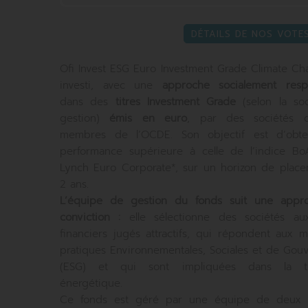
DÉTAILS DE NOS VOTE
Ofi Invest ESG Euro Investment Grade Climate Ch
investi, avec une
approche socialement resp
dans des
titres Investment Grade
(selon la so
gestion)
émis en euro
, par des sociétés 
membres de l’OCDE. Son objectif est d’obte
performance supérieure à celle de l’indice BoA
Lynch Euro Corporate*, sur un horizon de plac
2 ans.
L’équipe de gestion du fonds suit une appr
conviction :
elle sélectionne des sociétés aux
financiers jugés attractifs, qui répondent aux m
pratiques Environnementales, Sociales et de Gou
(ESG) et qui sont impliquées dans la tra
énergétique.
Ce fonds est géré par une équipe de deux g