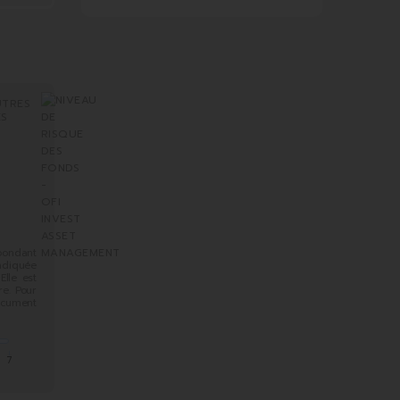
UTRES
ES
spondant
indiquée
Elle est
e. Pour
ocument
7