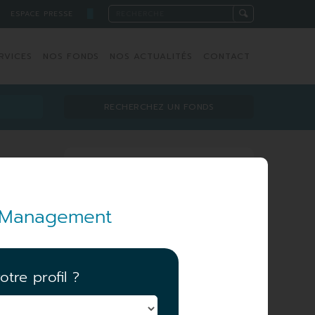
█
ESPACE PRESSE
RVICES
NOS FONDS
NOS ACTUALITÉS
CONTACT
RECHERCHEZ UN FONDS
Équipe de gestion
et Management
otre profil ?