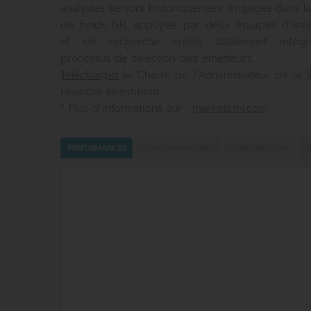
analystes seniors historiquement engagés dans la
de fonds ISR, appuyée par deux équipes d’ana
et de recherche crédit totalement intég
processus de sélection des émetteurs.
Téléchargez
la Charte de l'Administrateur de la S
Financial Investment
* Plus d’informations sur :
markets.ml.com
PERFORMANCES
PERF. ANNUALISÉES
SCÉNARIO PERF.