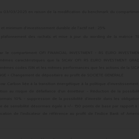
 au 03/03/2025 en raison de la modification du benchmark du compartime
 minimum d'investissement durable de l'actif net : 25%
e plafonnement des rachats et mise à jour du wording de la matrice T
 par le compartiment OFI FINANCIAL INVESTMENT - RS EURO INVESTME
mêmes caractéristiques que la SICAV OFI RS EURO INVESTMENT GRA
mêmes codes ISIN et les mêmes performances que les actions de la SIC
E + Changement de dépositaire au profit de SOCIETE GENERALE
ow Carbon liée à la transition énergétique à la politique d'investissement
ition au risque de défaillance d'un émetteur - Réduction de la possibili
sormais 10% - suppression de la possibilité d'investir dans les obligatio
e de sensibilité désormais égale à +/- 150 points de base par rapport à 
ication de l'indicateur de référence au profit de l'indice Bank of Ameri