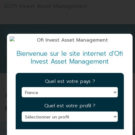
Bienvenue sur le site internet d'Ofi
Invest Asset Management
RECHERCHEZ UN FONDS
Quel est votre pays ?
Actions euro et
européennes
Quel est votre profil ?
ACCUEIL
|
EXPERTISES
|
GESTION ACTIFS COTES
|
ACTIONS
|
ACTIONS EURO ET EUROPÉENNES