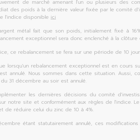
vement de marché amenant l'un ou plusieurs des compo
iat des poids à la dernière valeur fixée par le comité d'
e l'indice disponible
ici
rgent métal fait que son poids, initialement fixé à 16% 
ncement exceptionnel sera donc enclenché à la clôture 
e, ce rebalancement se fera sur une période de 10 jours 
que lorsqu'un rebalancement exceptionnel est en cours s
e est annulé. Nous sommes dans cette situation. Aussi, c
 du 31 décembre au soir est annulé.
mplémenter les dernières décisions du comité d'invest
ur notre site et conformément aux règles de l'indice. 
et de réduire celui du zinc de 10 à 4%.
embre étant statutairement annulé, ces modifications