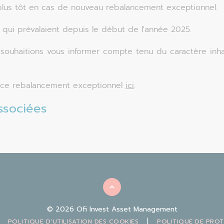
 plus tôt en cas de nouveau rebalancement exceptionnel.
es qui prévalaient depuis le début de l'année 2025.
s souhaitions vous informer compte tenu du caractère inh
ur ce rebalancement exceptionnel
ici
.
ssociées
© 2026 Ofi Invest Asset Management
|
POLITIQUE D'UTILISATION DES COOKIES
POLITIQUE DE PRO