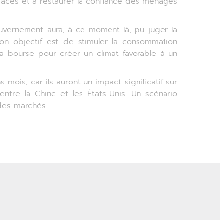
caces et à restaurer la confiance des ménages
uvernement aura, à ce moment là, pu juger la
n objectif est de stimuler la consommation
la bourse pour créer un climat favorable à un
ois, car ils auront un impact significatif sur
ntre la Chine et les États-Unis. Un scénario
des marchés.