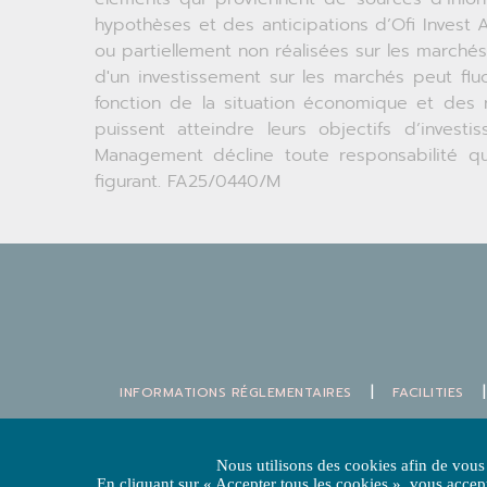
hypothèses et des anticipations d’Ofi Invest
ou partiellement non réalisées sur les marchés
d'un investissement sur les marchés peut flu
fonction de la situation économique et des 
puissent atteindre leurs objectifs d’inves
Management décline toute responsabilité qu
figurant. FA25/0440/M
|
|
INFORMATIONS RÉGLEMENTAIRES
FACILITIES
L’hébergeur du site est Ofi Invest A
Nous utilisons des cookies afin de vous
S.A. à Conseil d’Administration au capital de 71 9
En cliquant sur « Accepter tous les cookies », vous accept
127-129, qu