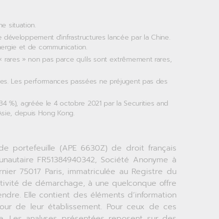
 situation.
e développement d'infrastructures lancée par la Chine.
'énergie et de communication.
 rares » non pas parce qu'ils sont extrêmement rares,
e titres. Les performances passées ne préjugent pas des
 %), agréée le 4 octobre 2021 par la Securities and
Asie, depuis Hong Kong.
e portefeuille (APE 6630Z) de droit français
munautaire FR51384940342, Société Anonyme à
rnier 75017 Paris, immatriculée au Registre du
ctivité de démarchage, à une quelconque offre
ndre. Elle contient des éléments d’information
ur de leur établissement. Pour ceux de ces
ie. Les analyses présentées reposent sur des