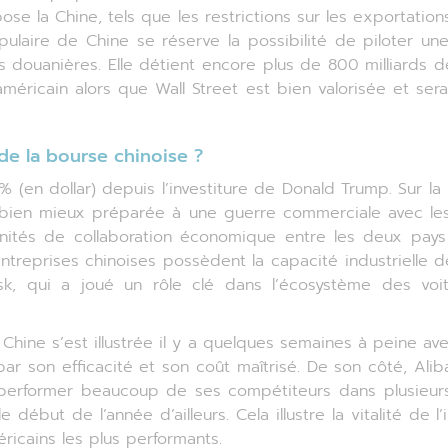
se la Chine, tels que les restrictions sur les exportation
laire de Chine se réserve la possibilité de piloter un
douanières. Elle détient encore plus de 800 milliards de
américain alors que Wall Street est bien valorisée et ser
 de la bourse chinoise ?
% (en dollar) depuis l’investiture de Donald Trump. Sur 
t bien mieux préparée à une guerre commerciale avec les
unités de collaboration économique entre les deux pays 
ntreprises chinoises possèdent la capacité industrielle 
, qui a joué un rôle clé dans l’écosystème des voitu
, la Chine s’est illustrée il y a quelques semaines à pein
r son efficacité et son coût maîtrisé. De son côté, Ali
erformer beaucoup de ses compétiteurs dans plusieurs
but de l’année d’ailleurs. Cela illustre la vitalité de l
ricains les plus performants.