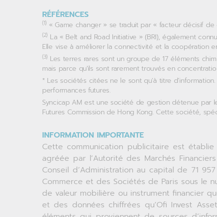
RÉFÉRENCES
(1)
« Game changer » se traduit par « facteur décisif de
(2)
La « Belt and Road Initiative » (BRI), également conn
Elle vise à améliorer la connectivité et la coopération e
(3)
Les terres rares sont un groupe de 17 éléments chimi
mais parce qu'ils sont rarement trouvés en concentratio
* Les sociétés citées ne le sont qu’à titre d’information
performances futures.
Syncicap AM est une société de gestion détenue par le
Futures Commission de Hong Kong. Cette société, spéc
INFORMATION IMPORTANTE
Cette communication publicitaire est établi
agréée par l’Autorité des Marchés Financie
Conseil d’Administration au capital de 71 957
Commerce et des Sociétés de Paris sous le nu
de valeur mobilière ou instrument financier q
et des données chiffrées qu’Ofi Invest As
éléments qui proviennent de sources d’infor