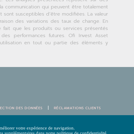
 la communication qui peuvent être totalement
t sont susceptibles d’être modifiées. La valeur
 raison des variations des taux de change. En
 fait que les produits ou services présentés
 des performances futures. Ofi Invest Asset
tilisation en tout ou partie des éléments y
|
TECTION DES DONNÉES
RÉCLAMATIONS CLIENTS
t, société de gestion de portefeuille
méliorer votre expérience de navigation.
GP 92012 – TVA intracommunautaire n° FR 51384940342
ns supplémentaires dans notre politique de confidentialité.
 40 68 17 17