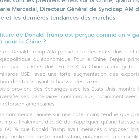
quels sont les premiers effets sur la Chine, grand 
arie Mercadal, Directeur Général de Syncicap AM d
se et les dernières tendances des marchés.
stiture de Donald Trump est perçue comme un « g
t pour la Chine ?
ée de Donald Trump à la présidence des États-Unis a effe
 géopolitique qu’économique. Pour la Chine, l’enjeu prin
res par les États-Unis. En 2024, la Chine a enregist
illiards USD, avec une forte augmentation des expor
ution de stocks avant la hausse des taxes.
tié provient des échanges avec les États-Unis, montre la
iversifié ses partenaires commerciaux, notamment avec l
e rétorsion américaines.
e ont commencé l’année sur une note moins tendue que pr
Trump a finalement décidé de n’appliquer qu’une hausse 
aux 60 % que Donald Trump avait menacés d'imposer lors
eurs expliquent cette modération, notamment la sensibi