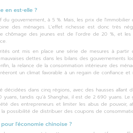
 en est-elle ?
f du gouvernement, à 5 %. Mais, les prix de l'immobilie
oine des ménages. L’effet richesse est donc très nég
de chômage des jeunes est de l’ordre de 20 %, et les 
ce.
utorités ont mis en place une série de mesures à parti
s mauvaises dettes dans les bilans des gouvernements loc
nfin, la relance de la consommation intérieure des mén
réeront un climat favorable à un regain de confiance et 
 décidées dans cinq régions, avec des hausses allant d
0 yuans, tandis qu’à Shanghai, il est de 2 690 yuans. L
iété des entrepreneurs et limiter les abus de pouvoir, 
a possibilité de distribuer des coupons de consommation
 pour l'économie chinoise ?