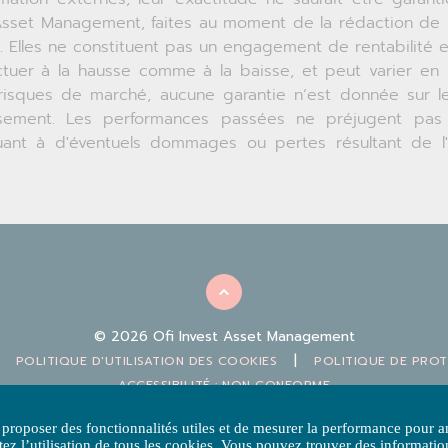
 Asset Management, faites au moment de la rédaction de
. Elles ne constituent pas un engagement de rentabilité e
ctuer à la hausse comme à la baisse, et peut varier en
risques de marché, aucune garantie n’est donnée sur le
tissement. Les performances passées ne préjugent pas
ant à d'éventuels dommages ou pertes résultant de l'u
© 2026 Ofi Invest Asset Management
|
POLITIQUE D'UTILISATION DES COOKIES
POLITIQUE DE PRO
ACCESSIBILITÉ : NON CONFORME
sset Management - Ce site internet est édité par Ofi Invest Asset Managemen
 proposer des fonctionnalités utiles et de mesurer la performance pour a
57 490 euros - RCS NANTERRE 384 940 342 – APE 6630 Z – Agrément AMF n° 
ez l’utilisation de tous les cookies. Vous pouvez trouver des informatio
ai du Président Roosevelt 92130 Issy-les-Moulineaux - France - Tél. : +33 (0)1