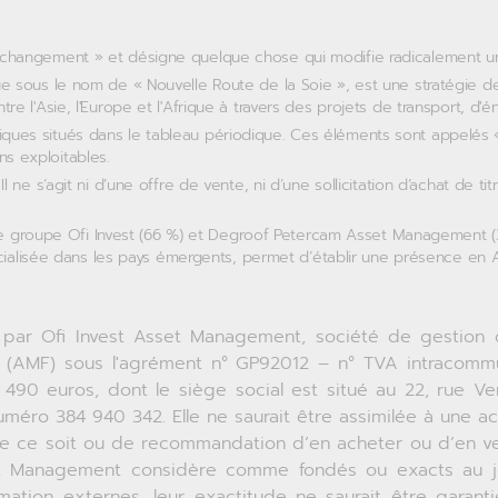
 changement » et désigne quelque chose qui modifie radicalement une
ue sous le nom de « Nouvelle Route de la Soie », est une stratégie d
ntre l'Asie, l'Europe et l'Afrique à travers des projets de transport, d
ques situés dans le tableau périodique. Ces éléments sont appelés «
ns exploitables.
. Il ne s’agit ni d’une offre de vente, ni d’une sollicitation d’achat d
 groupe Ofi Invest (66 %) et Degroof Petercam Asset Management (34
ialisée dans les pays émergents, permet d’établir une présence en 
e par Ofi Invest Asset Management, société de gestion d
rs (AMF) sous l'agrément n° GP92012 – n° TVA intracom
 490 euros, dont le siège social est situé au 22, rue Ve
méro 384 940 342. Elle ne saurait être assimilée à une a
ue ce soit ou de recommandation d’en acheter ou d’en ve
set Management considère comme fondés ou exacts au jo
mation externes, leur exactitude ne saurait être garant