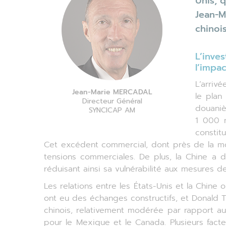
Unis, 
Jean-M
chinoi
L’inve
l’impac
L’arriv
Jean-Marie MERCADAL
le plan
Directeur Général
douaniè
SYNCICAP AM
1 000 m
constit
Cet excédent commercial, dont près de la moi
tensions commerciales. De plus, la Chine a d
réduisant ainsi sa vulnérabilité aux mesures d
Les relations entre les États-Unis et la Chin
ont eu des échanges constructifs, et Donald 
chinois, relativement modérée par rapport 
pour le Mexique et le Canada. Plusieurs fact