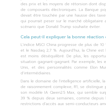
des prix et les moyens de rétorsion dont dispo
de composants électroniques. La Banque popu
devait être touchée par une hausse des taxes 
qui pourrait peser sur le marché obligataire 
scénario que Donald Trump souhaite éviter.
Cela peut-il expliquer la bonne réaction
L’indice MSCI China progresse de plus de 10 
et le Nasdaq 2,7 %. Aujourd'hui, la Chine es
est moins déséquilibré. De plus, les opport
situation gagnant-gagnant. Par exemple, les e
Unis, et des personnalités comme Elon Musk
d’intermédiaires.
Dans le domaine de l’intelligence artificielle
de raisonnement complexe, R1, se distingue pa
son modèle IA Qwen2.5 Max, qui semble surp
39 % depuis deux semaines, comme depuis le dé
restrictions d’accès aux semi-conducteurs amé