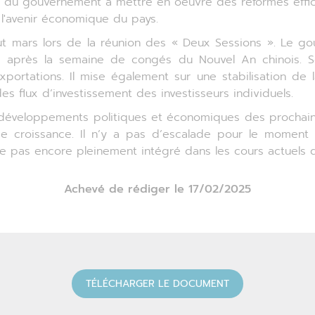
ité du gouvernement à mettre en oeuvre des réformes effi
l'avenir économique du pays.
t mars lors de la réunion des « Deux Sessions ». Le go
 après la semaine de congés du Nouvel An chinois. So
ortations. Il mise également sur une stabilisation de 
es flux d’investissement des investisseurs individuels.
x développements politiques et économiques des prochains m
de croissance. Il n’y a pas d’escalade pour le moment e
le pas encore pleinement intégré dans les cours actuels 
Achevé de rédiger le 17/02/2025
TÉLÉCHARGER LE DOCUMENT