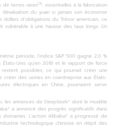
(3)
s de terres rares
, essentielles à la fabrication
e dévaluation du yuan si jamais son économie
 dollars d’obligations du Trésor americain, ce
ait vulnérable à une hausse des taux longs. Un
la même période, l’indice S&P 500 gagne 2,0 %
 États-Unis qu'en 2018 et le rapport de force
restent possibles, ce qui pourrait créer une
de créer des usines en coentreprise aux États-
res électriques en Chine, pourraient servir
e avec les annonces de DeepSeek* dont le modèle
baba* a annoncé des progrès significatifs dans
 domaines. L’action Alibaba* a progressé de
’industrie technologique chinoise en dépit des