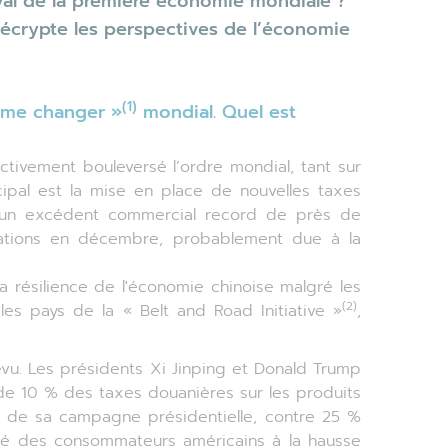
rival de la première économie mondiale ?
écrypte les perspectives de l’économie
(1)
ame changer »
mondial. Quel est
ctivement bouleversé l’ordre mondial, tant sur
cipal est la mise en place de nouvelles taxes
ré un excédent commercial record de près de
tations en décembre, probablement due à la
 résilience de l'économie chinoise malgré les
(2)
es pays de la « Belt and Road Initiative »
,
évu. Les présidents Xi Jinping et Donald Trump
de 10 % des taxes douanières sur les produits
 de sa campagne présidentielle, contre 25 %
lité des consommateurs américains à la hausse