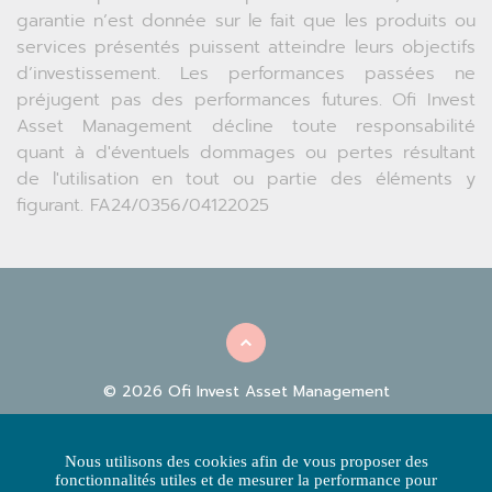
garantie n’est donnée sur le fait que les produits ou
services présentés puissent atteindre leurs objectifs
d’investissement. Les performances passées ne
préjugent pas des performances futures. Ofi Invest
Asset Management décline toute responsabilité
quant à d'éventuels dommages ou pertes résultant
de l'utilisation en tout ou partie des éléments y
figurant. FA24/0356/04122025
© 2026 Ofi Invest Asset Management
INFORMATIONS
|
|
RÉGLEMENTAIRES
FACILITIES
POLITIQUE
Nous utilisons des cookies afin de vous proposer des
|
D'UTILISATION DES COOKIES
POLITIQUE DE PROTECTION
fonctionnalités utiles et de mesurer la performance pour