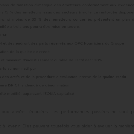
x plans de transition climatique des émetteurs conformément aux exigenc
ins 15 % des émetteurs issus des secteurs à vigilance renforcée dispose
lleurs, si moins de 35 % des émetteurs concernés présentent un plan 
mitée à trois ans pourra être mise en œuvre.
s PAB
N et deviendront des parts réservés aux OPC Nourriciers du Groupe
uation de la qualité de crédit
 minimum d'investissement durable de l'actif net : 20%
arts au nominatif pur
 des actifs et de la procédure d'évaluation interne de la qualité crédit.
aire ISR CT, a changé de dénomination
été modifié, auparavant l’EONIA capitalisé
ait aux années écoulées. Les performances passées ne sont 
à l’avenir. Elles peuvent toutefois vous aider à évaluer la manièr