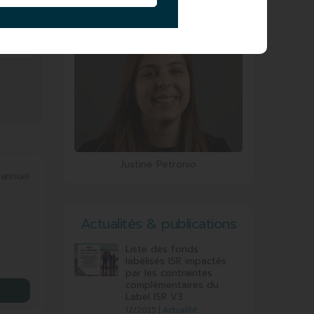
Sophie Labigne
Justine Petronio
 annuel
Actualités & publications
Liste des fonds
labélisés ISR impactés
par les contraintes
complémentaires du
Label ISR V3
12/2025 |
Actualité