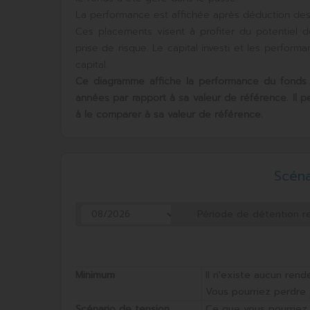
La performance est affichée après déduction des fr
Ces placements visent à profiter du potentiel 
prise de risque. Le capital investi et les perfor
capital.
Ce diagramme affiche la performance du fonds
années par rapport à sa valeur de référence. Il 
à le comparer à sa valeur de référence.
Scén
Période de détention
Minimum
Il n'existe aucun rend
Vous pourriez perdre 
Scénario de tension
Ce que vous pourriez