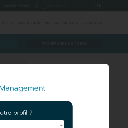
█
ESPACE PRESSE
RVICES
NOS FONDS
NOS ACTUALITÉS
CONTACT
RECHERCHEZ UN FONDS
Équipe de gestion
et Management
otre profil ?