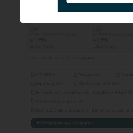
VALEUR LIQUIDATIVE
|
3 423,68 EUR
09/08/2026
ACTIF NET GLOBAL
|
4 088,13 MEUR
09/08/2026
YTD
1 AN
du 01/01/2026 au 09/08/2026
du 07/08/2025 au 09/08
1,33%
2,19%
Indice* 1,21%
Indice* 2,01%
* Indice de référence : €STR capitalisé
DIC PRIIPS
Prospectus
Repor
Reporting ESG
Synthèse semestrielle
Informations en matière de durabilité – Article 1
Annexe Périodique SFDR
Méthodologie d’évaluation interne de la qualité d
Informations aux porteurs