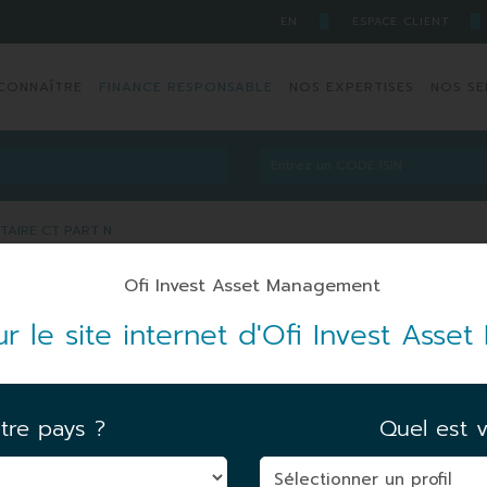
█
█
EN
ESPACE CLIENT
CONNAÎTRE
FINANCE RESPONSABLE
NOS EXPERTISES
NOS SE
ETAIRE CT PART N
ETAIRE CT PART N
r le site internet d'Ofi Invest Ass
4125
ARTICLE 8
tre pays ?
Quel est v