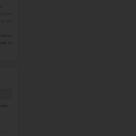
l.
rtaine
rte en
nières
ssé et
près