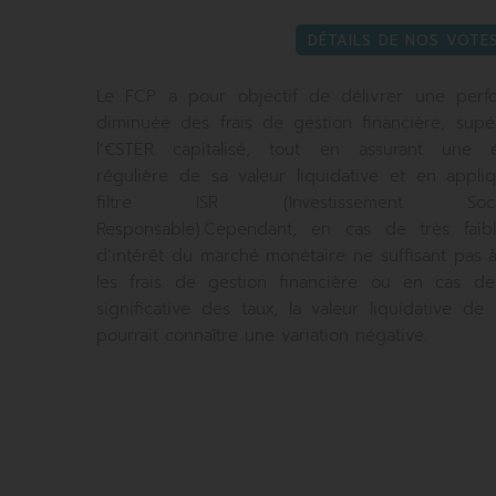
DÉTAILS DE NOS VOTE
Le FCP a pour objectif de délivrer une perf
diminuée des frais de gestion financière, supé
l’€STER capitalisé, tout en assurant une é
régulière de sa valeur liquidative et en appli
filtre ISR (Investissement Socia
Responsable).Cependant, en cas de très faib
d’intérêt du marché monétaire ne suffisant pas à
les frais de gestion financière ou en cas d
significative des taux, la valeur liquidative de
pourrait connaître une variation négative.