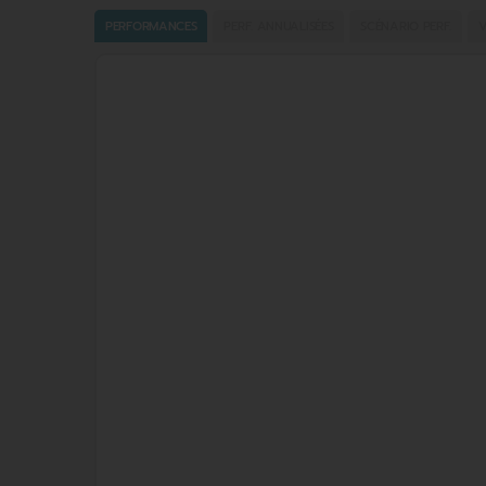
PERFORMANCES
PERF. ANNUALISÉES
SCÉNARIO PERF.