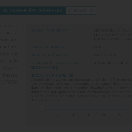
S EN ASSEMBLÉES GÉNÉRALES
CLIQUEZ ICI
ormance,
CLASSIFICATION AMF
MONÉTAIRE À VALE
rieure à
LIQUIDATIVE VARIA
(VNAV) COURT TER
volution
quant un
FORME JURIDIQUE
FCP
lement
DATE DE CRÉATION
04/12/2008
les taux
HORIZON DE PLACEMENT
A PARTIR D'UNE JO
RECOMMANDÉ
 couvrir
e hausse
NIVEAU DE RISQUE (SRI)
L’échelle de risque est un indicateur allant de 1 à 7 et corre
 l’OPCVM
à des niveaux de risque croissants. La catégorie de risque 
dans ce document est susceptible d’évoluer dans le temps. 
déterminée par application d’une méthodologie réglementair
plus de détails sur cette méthodologie, se référer au D
d’Information Clé.
1
2
3
4
5
6