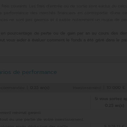
ais courants. Les frais d’entrée ou de sortie sont exclus du calcu
de performance des marchés financiers en contrepartie d’une ce
mances ne sont pas garantis et il existe notamment un risque de pe
 en pourcentage de perte ou de gain par an au cours des
der
peut vous aider à évaluer comment le fonds a été géré dans le pa
arios de performance
 recommandée
|
0.25 an(s)
Investissement
|
10 000 €
Si vous sortez a
0.25 an(s)
ement minimal garanti.
tout ou une partie de votre investissement.
 obtenir après déduction des coûts
9 978,12 €