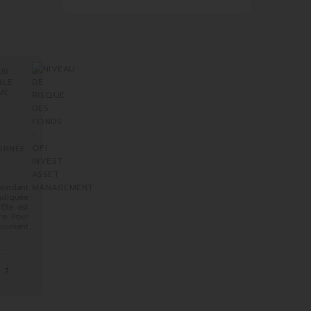
UR
BLE
ME
URNÉE
spondant
indiquée
Elle est
e. Pour
ocument
7