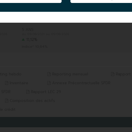
DATE 1ÈRE VL
|
04/12/2008
ACTIF NET PART
|
415,63 MEUR
09/08/2026
5 ANS
/2026
du 09/08/2021 au 09/08/2026
11,12%
Indice* 10,64%
ting hebdo
Reporting mensuel
Rapport
Inventaire
Annexe Précontractuelle SFDR
0 SFDR
Rapport LEC 29
Composition des actifs
e crédit