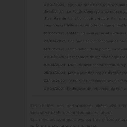
01/01/2026
: Ajout de précisions relatives au
du label ISR : Le Fonds s’engage à ce qu’au mo
d’un plan de transition jugé crédible. Par ai
transition crédible, une période d’engagement li
16/05/2025
: ESMA fund naming : ajout exclusio
27/04/2025
: Les parts seront renommées par 
14/03/2025
: Actualisation de la politique d'éval
01/01/2025
: Changement de méthodologie ESG et
10/04/2024
: IZNES devient centralisateur des p
25/03/2024
: Mise à jour des règles d'évaluation
03/10/2022
: Le FCP, anciennement Aviva Monét
01/04/2021
: l’indicateur de référence du FCP a 
Les chiffres des performances citées ont tr
indicateur fiable des performances futures.
Les marchés pourraient évoluer très différemment 
le fonds a été géré dans le passé.