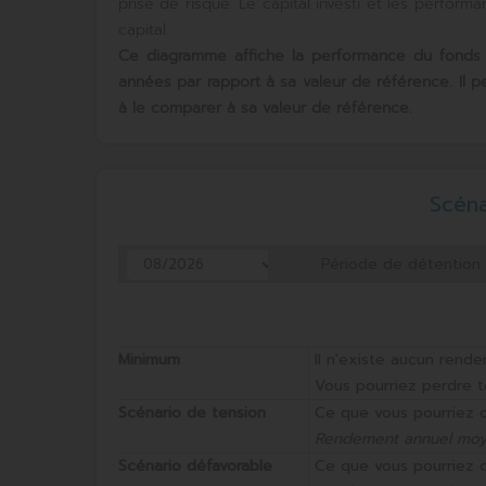
prise de risque. Le capital investi et les perfor
capital.
Ce diagramme affiche la performance du fonds
années par rapport à sa valeur de référence. Il 
à le comparer à sa valeur de référence.
Scén
Période de détentio
Minimum
Il n'existe aucun rende
Vous pourriez perdre t
Scénario de tension
Ce que vous pourriez 
Rendement annuel mo
Scénario défavorable
Ce que vous pourriez 