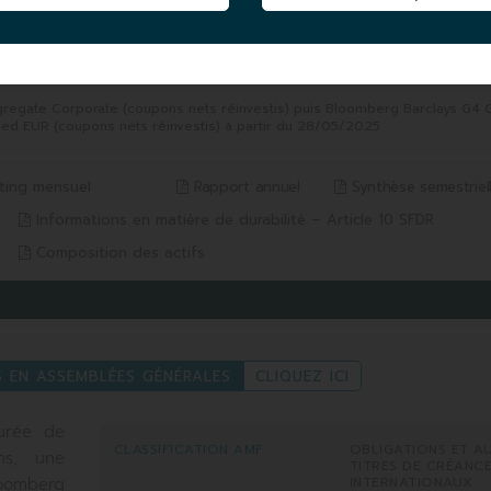
5 ANS
2026
du 05/08/2021 au 05/08/2026
-13,15%
Indice* -10,61%
ggregate Corporate (coupons nets réinvestis) puis Bloomberg Barclays G4 
d EUR (coupons nets réinvestis) à partir du 28/05/2025
ting mensuel
Rapport annuel
Synthèse semestriel
Informations en matière de durabilité – Article 10 SFDR
Composition des actifs
S EN ASSEMBLÉES GÉNÉRALES
CLIQUEZ ICI
durée de
CLASSIFICATION AMF
OBLIGATIONS ET A
ns, une
TITRES DE CRÉANC
INTERNATIONAUX
oomberg