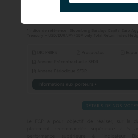
YTD
1 AN
du 31/12/2025 au 05/08/2026
du 05/08/2025 au 05/08/
-1,43%
-1,58%
Indice* -1,13%
Indice* -1,11%
* Indice de référence : Bloomberg Barclays Capital Euro A
Treasury – USD/EUR/JPY/GBP only Total Return Index Hedge
DIC PRIIPS
Prospectus
Repor
Annexe Précontractuelle SFDR
Annexe Périodique SFDR
Informations aux porteurs
DÉTAILS DE NOS VOTE
Le FCP a pour objectif de réaliser, sur la 
placement recommandée supérieure à 5 a
performance supérieure à l’indicateur Bl