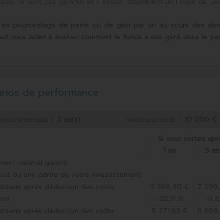
mances ne sont pas garantis et il existe notamment un risque de pe
 en pourcentage de perte ou de gain par an au cours des
der
peut vous aider à évaluer comment le fonds a été géré dans le pa
arios de performance
n recommandée
|
5 an(s)
Investissement
|
10 000 €
Si vous sortez apr
1 an
5 an
ment minimal garanti.
out ou une partie de votre investissement.
obtenir après déduction des coûts
7 968,90 €
7 299
yen
-20,31 %
-6,1
obtenir après déduction des coûts
8 271,83 €
8 669