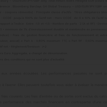
easury – USD/EUR/JPY/GBP only Total Return Index Hedged EUR (cours 
 référence : Bloomberg Barclays G4 Global Treasury – USD/EUR/JPY/GBP on
 coupons réinvestis) • Principale classe d’actifs : Titres obligataires (ém
 OCDE : jusqu’à 100% de l’actif net - Hors OCDE : de 0 à 10% de l’actif n
apport à l’indice : Entre -1,5 et +1,5 • Nombre de parts : 2 (A et RF) • Devise
s E/S + minimum de 1% d’investissement durable et maintiendra en permanen
ndice) • Frais de gestion financière et frais de fonctionnement et autr
ribution, avocat) o Part A : 0,80% maximum TTC o Part RF : 0,40% maxim
if net • Règlement/livraison : J+2
tors Euro Aggregate, a changé de dénomination.
 des conditions qui ne sont plus d’actualité.
ait aux années écoulées. Les performances passées ne sont 
à l’avenir. Elles peuvent toutefois vous aider à évaluer la manièr
ais courants. Les frais d’entrée ou de sortie sont exclus du calcu
de performance des marchés financiers en contrepartie d’une ce