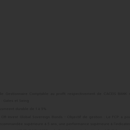
de Gestionnaire Comptable au profit respectivement de CACEIS BANK 
: Gates et Swing
ssmeent durable de 1 à 5%
Ofi Invest Global Sovereign Bonds • Objectif de gestion : Le FCP a po
 recommandée supérieure à 5 ans, une performance supérieure à l’indicate