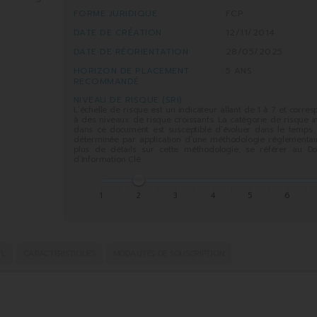
FORME JURIDIQUE
FCP
DATE DE CRÉATION
12/11/2014
DATE DE RÉORIENTATION
28/05/2025
HORIZON DE PLACEMENT
5 ANS
RECOMMANDÉ
NIVEAU DE RISQUE (SRI)
L’échelle de risque est un indicateur allant de 1 à 7 et corre
à des niveaux de risque croissants. La catégorie de risque 
dans ce document est susceptible d’évoluer dans le temps. 
déterminée par application d’une méthodologie réglementair
plus de détails sur cette méthodologie, se référer au D
d’Information Clé.
1
2
3
4
5
6
VL
CARACTÉRISTIQUES
MODALITÉS DE SOUSCRIPTION