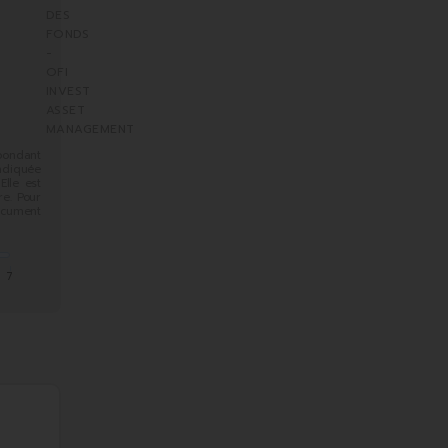
spondant
indiquée
Elle est
e. Pour
ocument
7