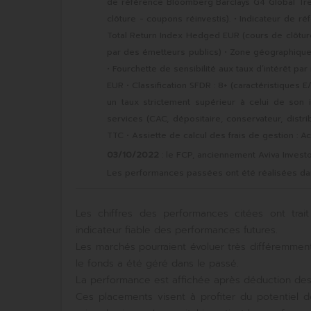
de référence Bloomberg Barclays G4 Global Tr
clôture - coupons réinvestis). • Indicateur de
Total Return Index Hedged EUR (cours de clôture -
par des émetteurs publics) • Zone géographique :
• Fourchette de sensibilité aux taux d’intérêt par r
EUR • Classification SFDR : 8+ (caractéristique
un taux strictement supérieur à celui de son i
services (CAC, dépositaire, conservateur, dist
TTC • Assiette de calcul des frais de gestion : Act
03/10/2022
: le FCP, anciennement Aviva Inves
Les performances passées ont été réalisées dans
Les chiffres des performances citées ont tr
indicateur fiable des performances futures.
Les marchés pourraient évoluer très différemment 
le fonds a été géré dans le passé.
La performance est affichée après déduction des fr
Ces placements visent à profiter du potentiel 