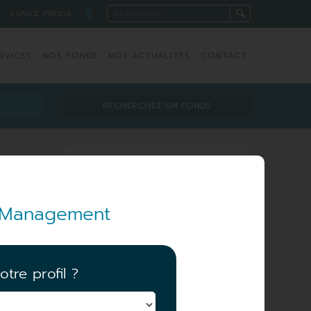
█
ESPACE PRESSE
RVICES
NOS FONDS
NOS ACTUALITÉS
CONTACT
RECHERCHEZ UN FONDS
Équipe de gestion
 A
et Management
otre profil ?