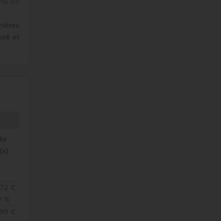
rte en
nières
ssé et
ès
(s)
,72 €
0 %
,99 €