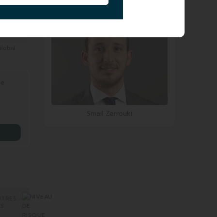
Yannick Lopez
Global
le
Smail Zerrouki
UTRES
ES