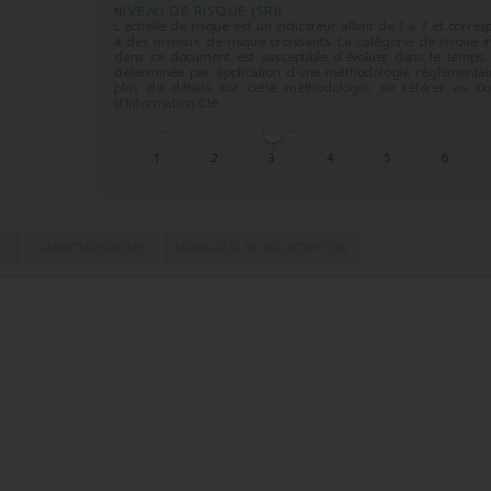
NIVEAU DE RISQUE (SRI)
L’échelle de risque est un indicateur allant de 1 à 7 et corre
à des niveaux de risque croissants. La catégorie de risque 
dans ce document est susceptible d’évoluer dans le temps. 
déterminée par application d’une méthodologie réglementair
plus de détails sur cette méthodologie, se référer au D
d’Information Clé.
1
2
3
4
5
6
VL
CARACTÉRISTIQUES
MODALITÉS DE SOUSCRIPTION