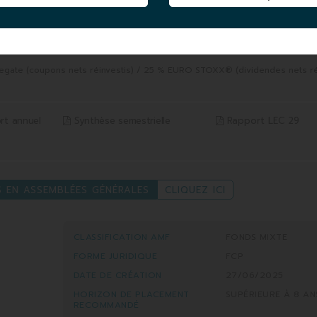
CRÉATION
/2026
du 01/08/2025 au 06/08/2026
12,38%
Indice* 12,84%
egate (coupons nets réinvestis) / 25 % EURO STOXX® (dividendes nets ré
rt annuel
Synthèse semestrielle
Rapport LEC 29
S EN ASSEMBLÉES GÉNÉRALES
CLIQUEZ ICI
CLASSIFICATION AMF
FONDS MIXTE
FORME JURIDIQUE
FCP
DATE DE CRÉATION
27/06/2025
HORIZON DE PLACEMENT
SUPÉRIEURE À 8 AN
RECOMMANDÉ