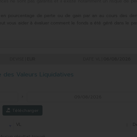
mances ne sont pas garantis et il existe notamment un risque de pe
 en pourcentage de perte ou de gain par an au cours des
der
peut vous aider à évaluer comment le fonds a été géré dans le pa
DEVISE
|
EUR
DATE VL
|
06/08/2026
e des Valeurs Liquidatives
Télécharger
VL
D
Aucun résultat trouvé