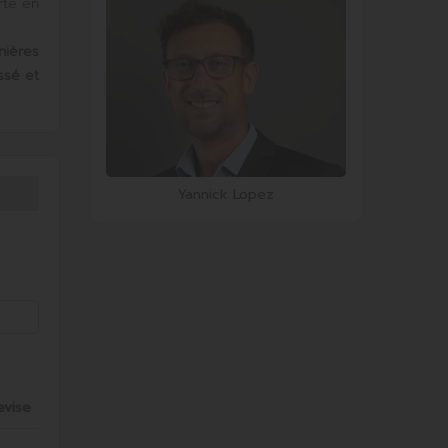
rte en
nières
ssé et
Yannick Lopez
evise