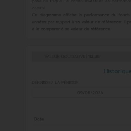
prise de risque. Le capital investi et les perfor
capital.
Ce diagramme affiche la performance du fonds
années par rapport à sa valeur de référence. Il 
à le comparer à sa valeur de référence.
VALEUR LIQUIDATIVE
|
112,38
Historiqu
DÉFINISSEZ LA PÉRIODE
Date