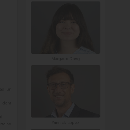
Margaux Dang
pas un
e dont
l.
Yannick Lopez
rtaine